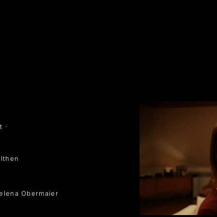
t ·
Althen
Jelena Obermaier